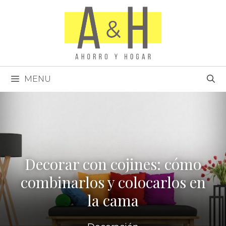
Saltar
al
contenido
MENU
Decorar con cojines: cómo
combinarlos y colocarlos en
la cama