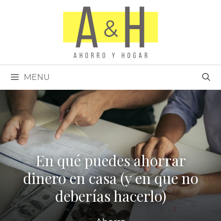
Saltar
al
contenido
MENU
En qué puedes ahorrar
dinero en casa (y en que no
deberías hacerlo)