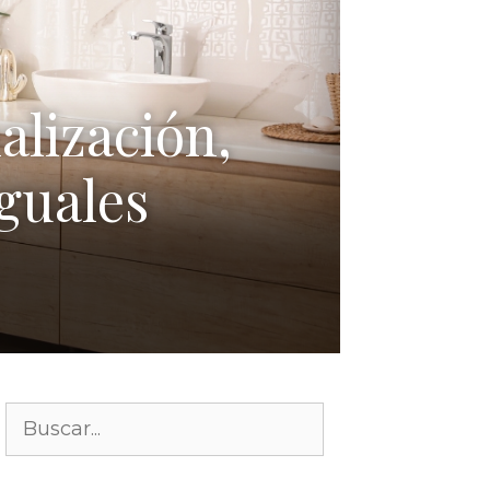
alización,
iguales
Buscar: