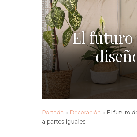
El futuro
diseño
Portada
»
Decoración
»
El futuro d
a partes iguales