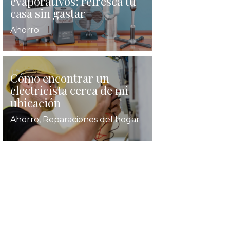
evaporativos: refresca tu
casa sin gastar
Ahorro
Cómo encontrar un
electricista cerca de mi
ubicación
Ahorro
,
Reparaciones del hogar